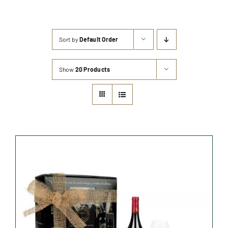
Cheese Factory
Winery
Sort by
Default Order
Show
20 Products
Awards
They talk about us
Our Blog
English