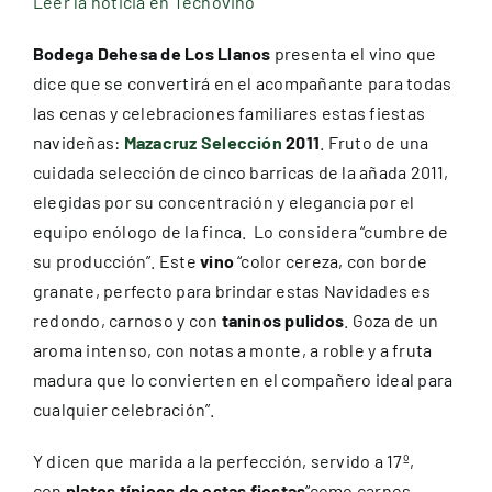
Leer la noticia en Tecnovino
Premios
Bodega Dehesa de Los Llanos
presenta el vino que
dice que se convertirá en el acompañante para todas
Hablan de nosotros
las cenas y celebraciones familiares estas fiestas
navideñas:
Mazacruz Selección
2011
. Fruto de una
Blog
cuidada selección de cinco barricas de la añada 2011,
elegidas por su concentración y elegancia por el
equipo enólogo de la finca. Lo considera “cumbre de
Español
su producción”. Este
vino
“color cereza, con borde
granate, perfecto para brindar estas Navidades es
redondo, carnoso y con
taninos pulidos
. Goza de un
aroma intenso, con notas a monte, a roble y a fruta
madura que lo convierten en el compañero ideal para
cualquier celebración”.
Y dicen que marida a la perfección, servido a 17º,
con
platos típicos de estas fiestas
“como carnes,