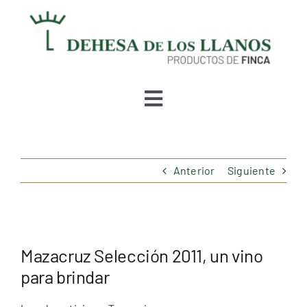
Skip
to
content
Toggle
Navigation
Tienda
Anterior
Siguiente
Conócenos
Quesería
Mazacruz Selección 2011, un vino
para brindar
Bodega