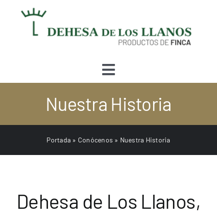
Skip
to
content
Toggle
Navigation
Nuestra Historia
Tienda
Conócenos
Portada
»
Conócenos
»
Nuestra Historia
Quesería
Dehesa de Los Llanos,
Bodega