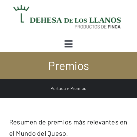
Skip
to
content
Toggle
Navigation
Premios
Tienda
Conócenos
Portada
»
Premios
Quesería
Resumen de premios más relevantes en
Bodega
el Mundo del Queso.