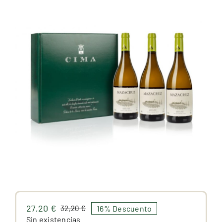
Premios
Hablan de nosotros
Blog
Español
27,20
€
16% Descuento
32,20
€
El
El
Sin existencias