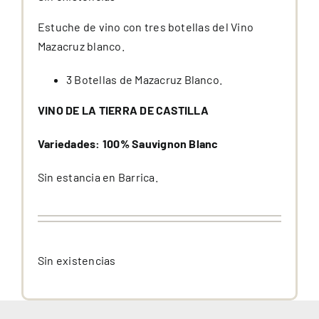
precio
precio
original
actual
Estuche de vino con tres botellas del Vino
era:
es:
Mazacruz blanco.
32,20 €.
27,20 €.
3 Botellas de Mazacruz Blanco.
VINO DE LA TIERRA DE CASTILLA
Variedades: 100% Sauvignon Blanc
Sin estancia en Barrica.
Sin existencias