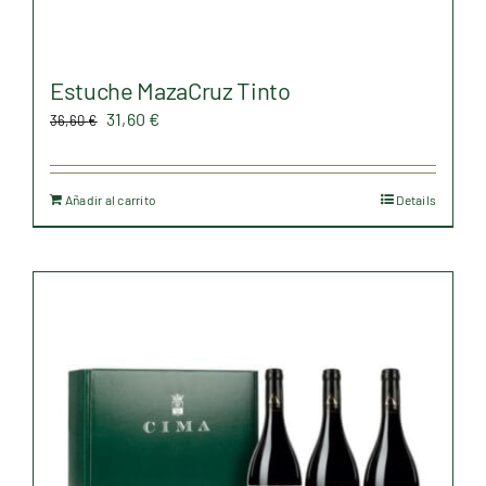
Estuche MazaCruz Tinto
El
El
31,60
€
36,60
€
precio
precio
original
actual
Añadir al carrito
Details
era:
es:
36,60 €.
31,60 €.