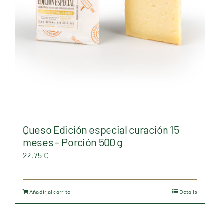
elegir
en
la
página
de
producto
Queso Edición especial curación 15
meses – Porción 500 g
22,75
€
Añadir al carrito
Details