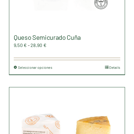
producto
Queso Semicurado Cuña
Rango
9,50
€
-
28,90
€
de
precios:
Seleccionar opciones
Details
Este
desde
producto
9,50 €
tiene
hasta
múltiples
28,90 €
variantes.
Las
opciones
se
pueden