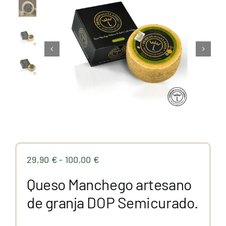
Premios
Hablan de nosotros
Blog
Español
Rango
29,90
€
-
100,00
€
de
Queso Manchego artesano
precios:
desde
de granja DOP Semicurado.
29,90 €
hasta
100,00 €